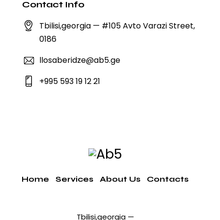
Contact Info
Tbilisi,georgia — #105 Avto Varazi Street,
0186
llosaberidze@ab5.ge
+995 593 19 12 21
Home
Services
About Us
Contacts
Tbilisi,georgia —